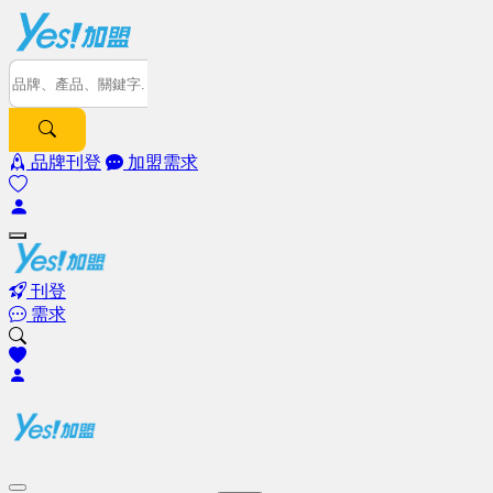
品牌刊登
加盟需求
刊登
需求