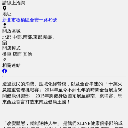
請線上洽詢
地址
新北市板橋區合安一路49號
開放區域
北部,中部,南部,東部,離島,
開店模式
攤車
店面
其他
相關連結
透過親民的消費、區域化經營模，以及全台串連的 「十萬火
急體重管理挑戰賽」 2014年至今不到七年的時間全台展店56
間健康俱樂部， 2015年將健身版圖拓展至越南、柬埔寨、馬
來西亞誓言打造東南亞健康王國！
「改變體態，就能逆轉人生」 是我們XLINE健康俱樂部的成