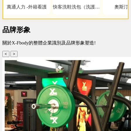
萬通人力 -外籍看護
快客洗鞋洗包（洗護）
奧斯汀
洗鞋洗包精品養護一站
式新型態加盟創業
品牌形象
關於X-Fbody的整體企業識別及品牌形象塑造!
<
>