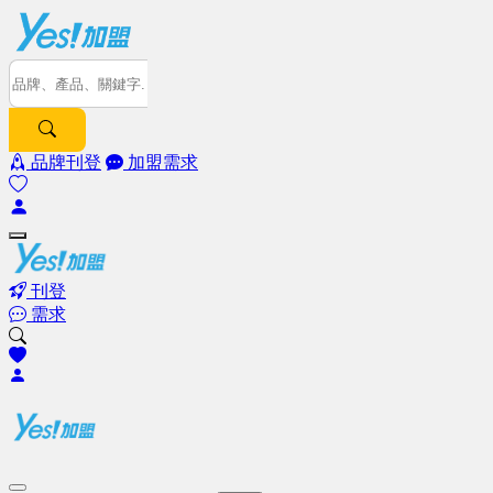
品牌刊登
加盟需求
刊登
需求