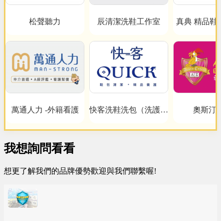
松聲聽力
辰清潔洗鞋工作室
真典 精品鞋
心
萬通人力 -外籍看護
快客洗鞋洗包（洗護）
奧斯汀
洗鞋洗包精品養護一站
式新型態加盟創業
我想詢問看看
想更了解我們的品牌優勢歡迎與我們聯繫喔!