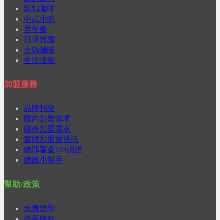
甜點咖啡
中式小吃
早午餐
日韓異國
火鍋滷味
生活技能
加盟服務
品牌刊登
國內加盟需求
國外加盟需求
實體加盟展快訊
總部審查123認證
總部小幫手
幫助/政策
免責聲明
使用條款