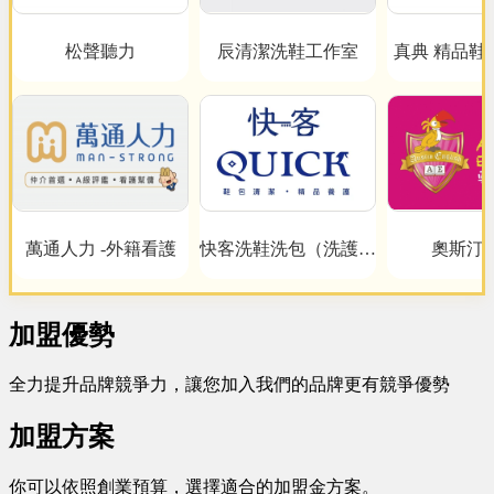
松聲聽力
辰清潔洗鞋工作室
真典 精品鞋
心
萬通人力 -外籍看護
快客洗鞋洗包（洗護）
奧斯汀
洗鞋洗包精品養護一站
式新型態加盟創業
加盟優勢
全力提升品牌競爭力，讓您加入我們的品牌更有競爭優勢
加盟方案
你可以依照創業預算，選擇適合的加盟金方案。