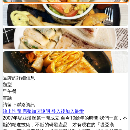
品牌的詳細信息
類型
早午餐
電話
請留下聯絡資訊
線上詢問
完整加盟說明
登入後加入最愛
2007年堤亞漢堡第一間成立,至今10餘年的時間,我們一直，不
斷的精進技術，不斷的研發產品，才有現在的『堤亞漢