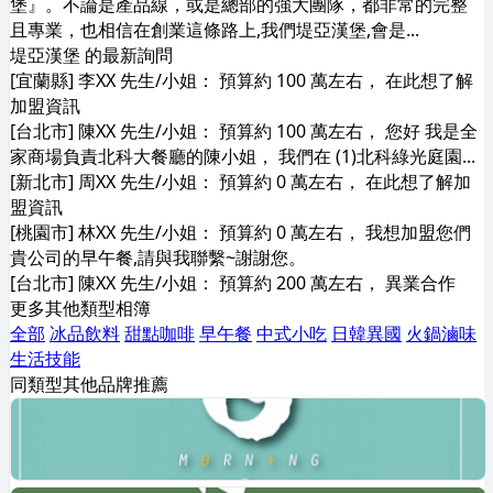
堡』。不論是產品線，或是總部的強大團隊，都非常的完整
且專業，也相信在創業這條路上,我們堤亞漢堡,會是...
堤亞漢堡 的最新詢問
[宜蘭縣] 李XX 先生/小姐： 預算約 100 萬左右， 在此想了解
加盟資訊
[台北市] 陳XX 先生/小姐： 預算約 100 萬左右， 您好 我是全
家商場負責北科大餐廳的陳小姐， 我們在 (1)北科綠光庭園...
[新北市] 周XX 先生/小姐： 預算約 0 萬左右， 在此想了解加
盟資訊
[桃園市] 林XX 先生/小姐： 預算約 0 萬左右， 我想加盟您們
貴公司的早午餐,請與我聯繫~謝謝您。
[台北市] 陳XX 先生/小姐： 預算約 200 萬左右， 異業合作
更多其他類型相簿
全部
冰品飲料
甜點咖啡
早午餐
中式小吃
日韓異國
火鍋滷味
生活技能
同類型其他品牌推薦