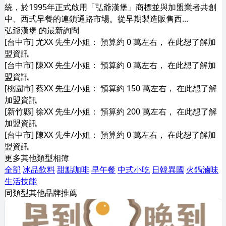
統，於1995年正式啟用「弘爺漢堡」商標並與加盟業者共創
中、西式早餐的連鎖通路市場。從早期製造販售西...
弘爺漢堡 的最新詢問
[台中市] 尤XX 先生/小姐： 預算約 0 萬左右， 在此想了解加
盟資訊
[台中市] 陳XX 先生/小姐： 預算約 0 萬左右， 在此想了解加
盟資訊
[桃園市] 蔡XX 先生/小姐： 預算約 150 萬左右， 在此想了解
加盟資訊
[新竹縣] 徐XX 先生/小姐： 預算約 200 萬左右， 在此想了解
加盟資訊
[台中市] 陳XX 先生/小姐： 預算約 0 萬左右， 在此想了解加
盟資訊
更多其他類型相簿
全部
冰品飲料
甜點咖啡
早午餐
中式小吃
日韓異國
火鍋滷味
生活技能
同類型其他品牌推薦