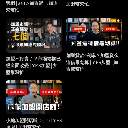
讓網│#YES加盟網│#加盟
加盟幫幫忙
幫幫忙
創業貸款0利率？加盟資金
加盟不好賣了？市場結構已
這借最划算│YES加盟│加
經全面改變│YES加盟│加
盟幫幫忙
盟幫幫忙
小編加盟開店啦！(上)│YES
加盟│加盟幫幫忙