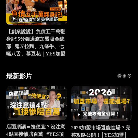
【創業說說】負債五千萬翻
身記!5分鐘過濾加盟吸金總
部│鬼匠拉麵、九條牛、七
嘴八舌、慕豆花｜YES加盟
最新影片
看更多
店面頂讓＝撿便宜？沒注意
2026加盟市場還能進場？完
4點直接慘賠百萬│#YES頂
整攻略公開！│YES加盟│