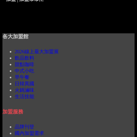
各大加盟館
2026線上最大加盟展
飲品飲料
甜點咖啡
中式小吃
早午餐
日韓異國
火鍋滷味
生活技能
加盟服務
品牌刊登
國內加盟需求