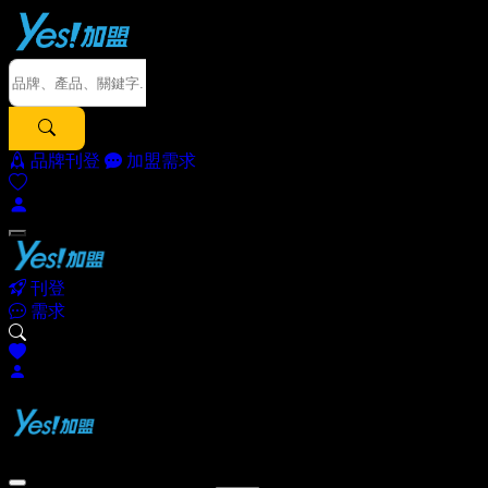
品牌刊登
加盟需求
刊登
需求