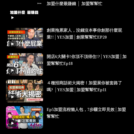
加盟什麼最賺錢 │ 加盟幫幫忙
創業拖累家人，沒錢沒本事你創那什麼屁
業!!│YES加盟│創業幫幫忙EP20
開店6大關卡!你頂不頂得住!?│YES加盟│加
盟幫幫忙Ep18
４種招商話術大揭密！加盟展你被套路了
嗎? │YES加盟│加盟幫幫忙Ep11
Ep5加盟流程懶人包，7步驟立即見效│加盟
幫幫忙