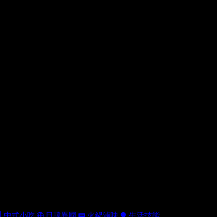
中式小吃
日韓異國
火鍋滷味
生活技能