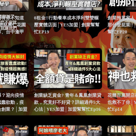
還有你不知道
0租金!!行動餐車成本淨利雙雙輾
創業拖累家人
│樹林興仁花園
壓實體店面│YES加盟│創業幫幫
那什麼屁業!!
市、台中逢甲
忙EP19
幫忙EP20
爆？迎向疫情
創業缺乏資金? 青年＆鳳凰創業貸
花幾百萬開店
蠢蠢欲動，疫
款，究竟好不好貸？詳細過件5大
也救不了你│
合創業？│加盟
心法│YES加盟│加盟幫幫忙Ep16
忙Ep14