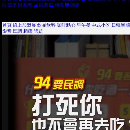
需求
影音
民調
相簿
話題
首頁
線上加盟展
飲品飲料
咖啡點心
早午餐
中式小吃
日韓異國
影音
民調
相簿
話題