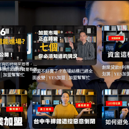
創業貸款0利
能進場？完整攻
加盟不好賣了？市場結構已經全
划算│YES加
盟│加盟幫幫忙
面改變│YES加盟│加盟幫幫忙