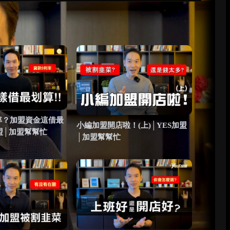
率？加盟資金這借最
小編加盟開店啦！(上)│YES加盟
盟│加盟幫幫忙
│加盟幫幫忙