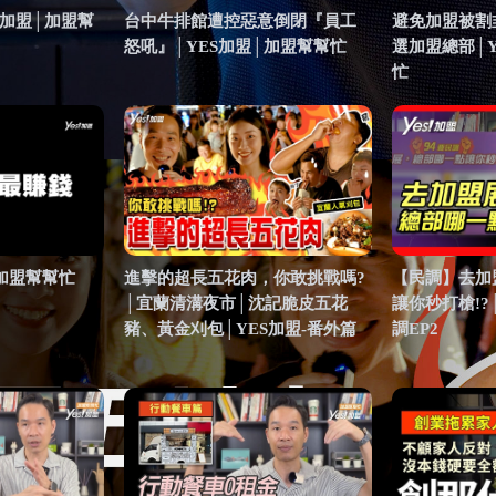
S加盟│加盟幫
台中牛排館遭控惡意倒閉『員工
避免加盟被割
怒吼』│YES加盟│加盟幫幫忙
選加盟總部│
忙
 加盟幫幫忙
進擊的超長五花肉，你敢挑戰嗎?
【民調】去加
│宜蘭清溝夜市│沈記脆皮五花
讓你秒打槍!?
豬、黃金刈包│YES加盟-番外篇
調EP2