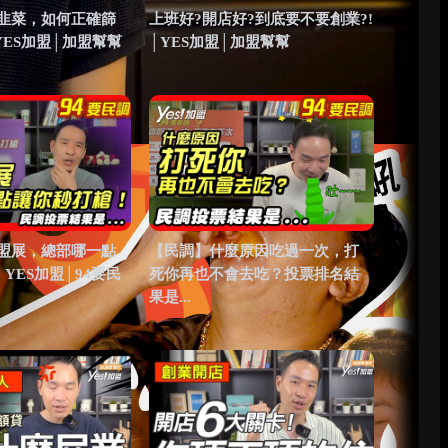
韭菜，如何正確篩
上班好?開店好?到底要不要創業?!
YES加盟│加盟幫幫
│YES加盟│加盟幫幫
盟展，總部哪一點
【民調】什麼原因吃過一次，打
│YES加盟│94要民
死你再也不會去吃？投票排名結
果是...