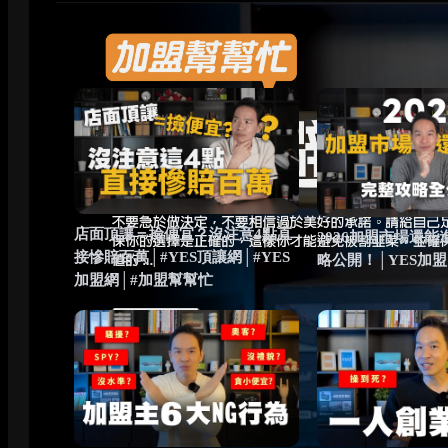
全部影片
店面頂讓＝撿便宜？沒注意4點直
2026加盟市場還
接慘賠百萬│#YES頂讓網│#YES
略公開！│YES加
加盟網│#加盟幫幫忙