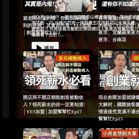
當老闆永遠的痛，你真以為你請
夜市擺攤比較賺？
到的是神，其實是內鬼│YES加盟
的秘辛│YES加盟
│創業幫幫忙EP22
夜市、宜蘭羅東夜
夜市、台南花
開店與不開店都能創造被動收
現在創業加盟就賺
入？領死薪水的你一定要知道!
大解封，國際旅客
│YES加盟│加盟幫幫忙Ep17
情過後究竟適不適
幫幫忙Ep15