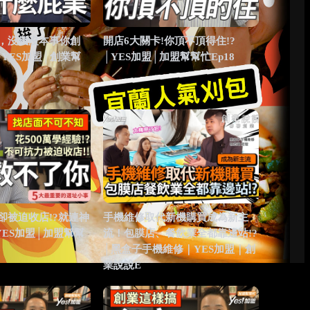
，沒錢沒本事你創
開店6大關卡!你頂不頂得住!?
│YES加盟│創業幫
│YES加盟│加盟幫幫忙Ep18
卻被迫收店!?就連神
手機維修取代新機購買成為新主
YES加盟│加盟幫幫
流！包膜店、餐飲業全都靠邊站!?
│黑盒子手機維修｜YES加盟｜創
業說說E