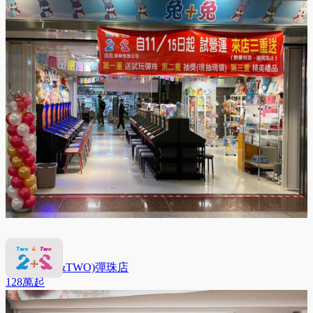
兔兔(TWO&TWO)彈珠店
128萬
起