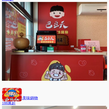
巴豆夭 百元美味鍋物
188萬
起