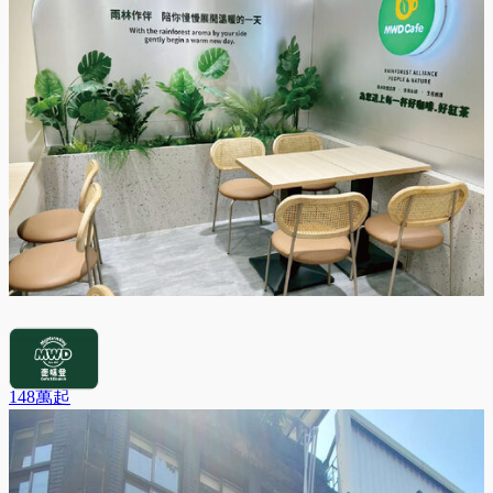
麥味登
148萬
起