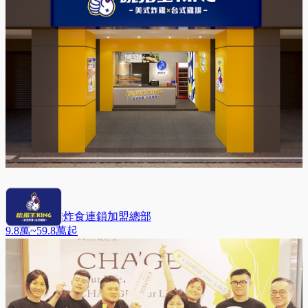
吮指王 雞排炸食連鎖加盟總部
9.8萬~59.8萬
起