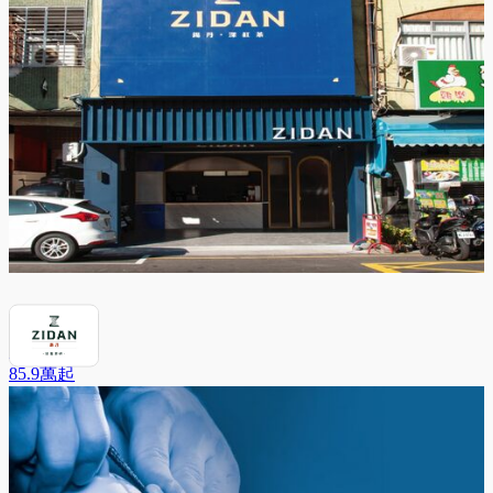
錫丹歐蕾
85.9萬
起