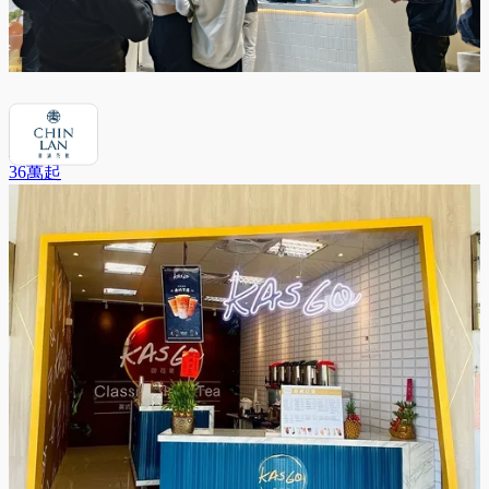
青嵐茶飲
36萬
起