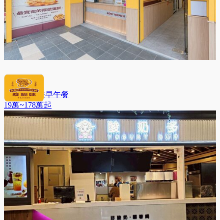
漿糊味 台味早午餐
19萬~178萬
起