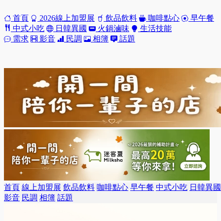
首頁
2026線上加盟展
飲品飲料
咖啡點心
早午餐
中式小吃
日韓異國
火鍋滷味
生活技能
需求
影音
民調
相簿
話題
首頁
線上加盟展
飲品飲料
咖啡點心
早午餐
中式小吃
日韓異國
影音
民調
相簿
話題