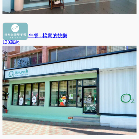
樸樂 咖啡早午餐 - 樸實的快樂
138萬
起