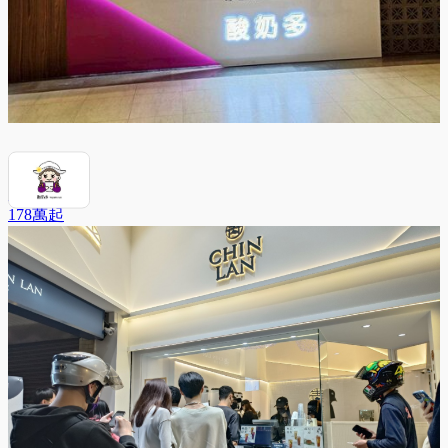
酸奶多
178萬
起