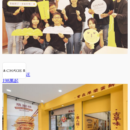
茶聚 CHA'GE
198萬
起