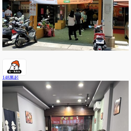
龍一海南雞
148萬
起