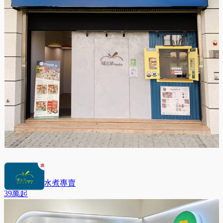
隨主飡法式水煮專賣
39萬
起