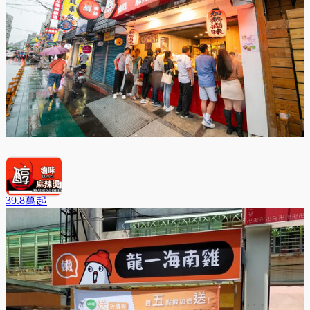
醇滷味
39.8萬
起