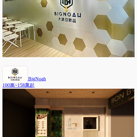
大諾亞飲品 BigNoah
100萬~158萬
起