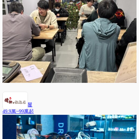
豬豬の拉麵屋
49.9萬~99萬
起