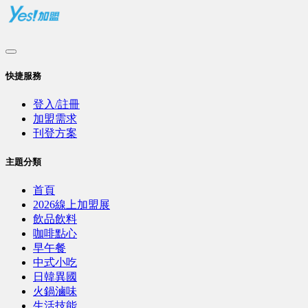
快捷服務
登入/註冊
加盟需求
刊登方案
主題分類
首頁
2026線上加盟展
飲品飲料
咖啡點心
早午餐
中式小吃
日韓異國
火鍋滷味
生活技能