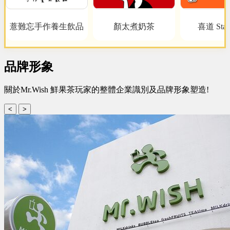
薏難忘手作養生飲品
顏太煮奶茶
喜道 Start
品牌形象
關於Mr.Wish 鮮果茶玩家的整體企業識別及品牌形象塑造!
<
>