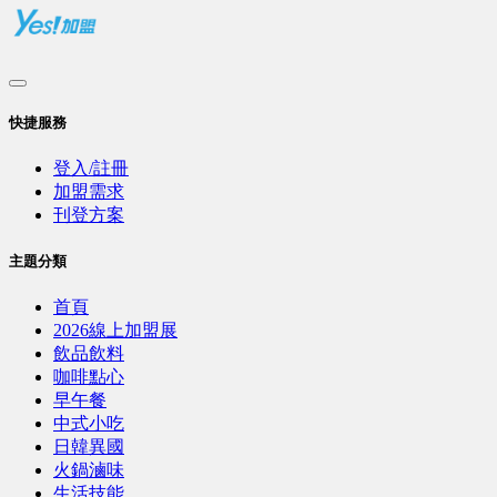
快捷服務
登入/註冊
加盟需求
刊登方案
主題分類
首頁
2026線上加盟展
飲品飲料
咖啡點心
早午餐
中式小吃
日韓異國
火鍋滷味
生活技能