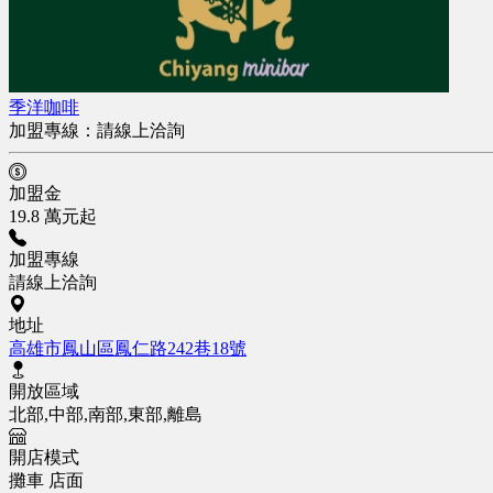
季洋咖啡
加盟專線：
請線上洽詢
加盟金
19.8 萬元起
加盟專線
請線上洽詢
地址
高雄市鳳山區鳳仁路242巷18號
開放區域
北部,中部,南部,東部,離島
開店模式
攤車
店面