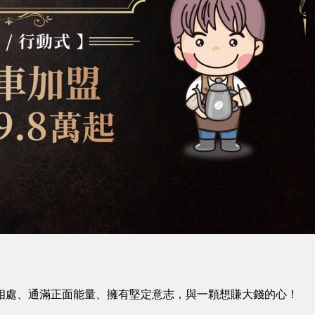
相處、通滿正面能量、擁有堅定意志，與一顆想賺大錢的心！