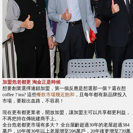
加盟危老都更 淘金正是時候
想要創業選擇連鎖加盟，第一個反應是想選那一個？還在想
coffee ? tea? 這些
餐飲市場幾近飽和
，且每年都有新品牌投入
市場，要殺出血路，不容易！
現在更有都更業者，開放加盟，讓加盟主可以共享都更利益，
不再把持在傳統建商手上。
全台危老都更市場有多大？ 全台屋齡超過30年的老屋超過384
萬戶，10年後30年以上老屋增至596萬戶，20年後更增至739萬