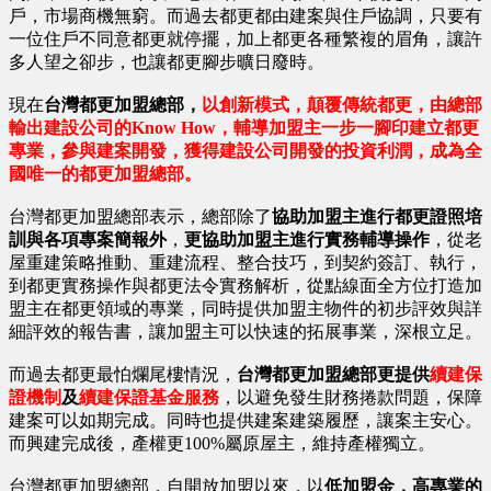
戶，市場商機無窮。而過去都更都由建案與住戶協調，只要有
一位住戶不同意都更就停擺，加上都更各種繁複的眉角，讓許
多人望之卻步，也讓都更腳步曠日廢時。
現在
台灣都更加盟總部，
以創新模式，顛覆傳統都更，由總部
輸出建設公司的Know How，輔導加盟主一步一腳印建立都更
專業，參與建案開發，獲得建設公司開發的投資利潤，成為全
國唯一的都更加盟總部。
台灣都更加盟總部表示，總部除了
協助加盟主進行都更證照培
訓與各項專案簡報外
，
更協助加盟主進行實務輔導操作
，從老
屋重建策略推動、重建流程、整合技巧，到契約簽訂、執行，
到都更實務操作與都更法令實務解析，從點線面全方位打造加
盟主在都更領域的專業，同時提供加盟主物件的初步評效與詳
細評效的報告書，讓加盟主可以快速的拓展事業，深根立足。
而過去都更最怕爛尾樓情況，
台灣都更加盟總部更提供
續建保
證機制
及
續建保證基金服務
，以避免發生財務捲款問題，保障
建案可以如期完成。同時也提供建案建築履歷，讓案主安心。
而興建完成後，產權更100%屬原屋主，維持產權獨立。
台灣都更加盟總部，自開放加盟以來，以
低加盟金，高專業的