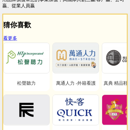
贏、從業人員贏
猜你喜歡
看更多
松聲聽力
萬通人力 -外籍看護
真典 精品鞋
心