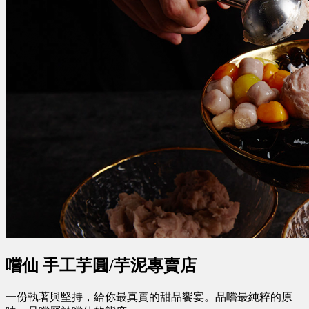
嚐仙 手工芋圓/芋泥專賣店
一份執著與堅持，給你最真實的甜品饗宴。品嚐最純粹的原