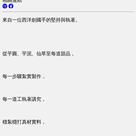
相關連結
來自一位西洋劍國手的堅持與執著。
從芋圓、芋泥、仙草至每道甜品，
每一步驟紮實製作，
每一道工執著講究，
穩紮穩打真材實料，