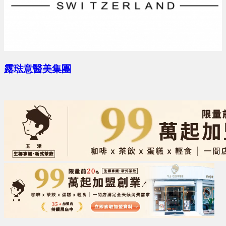
露琺意醫美集團