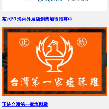
張X宗 地點：桃園市
茶水印 海內外展店創業加盟招募中
預算 0 萬 ~ 0 萬
陳X叡 地點：台北市
預算 0 萬 ~ 0 萬
正統台灣第一家塩酥雞