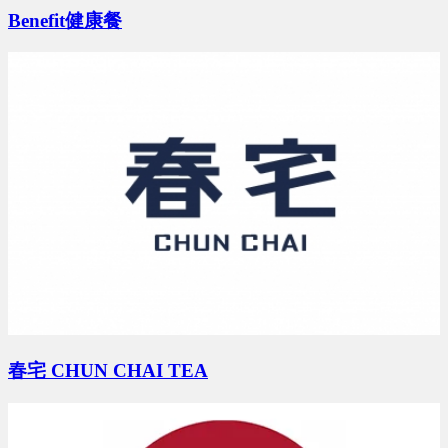
Benefit健康餐
黃X姐 地點：新北市
預算 25 萬 ~ 50 萬
潘X瑜 地點：屏東縣
預算 100 萬 ~ 150 萬
張X瑜 地點：宜蘭縣
預算 0 萬 ~ 0 萬
春宅 CHUN CHAI TEA
侯X姐 地點：台中市