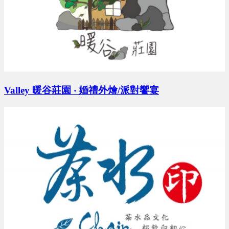
李X洋 地點：桃園市
預算 150 萬 ~ 200 萬
Valley 暖谷莊園 ‧ 婚禮外燴/派對饗宴
胡X鈜 地點：台南市
預算 0 萬 ~ 0 萬
許X鈞 地點：新北市
預算 25 萬 ~ 50 萬