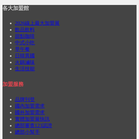
各大加盟館
2026線上最大加盟展
飲品飲料
甜點咖啡
中式小吃
早午餐
日韓異國
火鍋滷味
生活技能
加盟服務
品牌刊登
國內加盟需求
國外加盟需求
實體加盟展快訊
總部審查123認證
總部小幫手