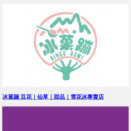
冰菓蹦 豆花｜仙草｜甜品｜雪花冰專賣店