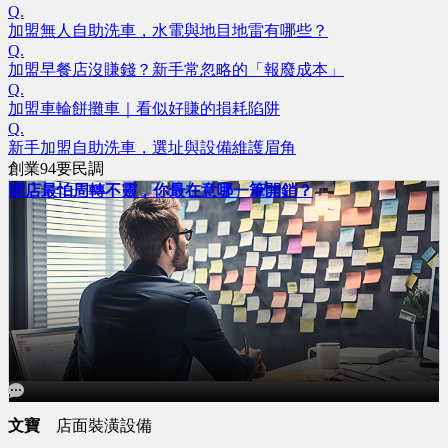
Q.
加盟無人自助洗車，水電與地目地雷有哪些？
Q.
加盟早餐店沒賺錢？新手常忽略的「報廢成本」
Q.
加盟車輪餅攤車｜看似好賺的損耗陷阱
Q.
新手加盟自助洗車，選址與設備維護眉角
創業94要民調
開店最怕周轉不靈，你最在意哪一筆開銷？
文寶
店面裝潢設備