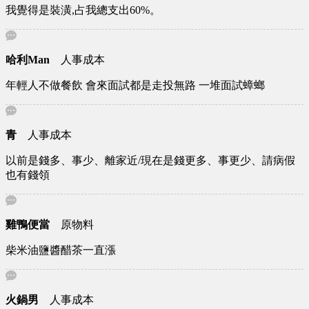
我覺得是裝潢,占我總支出60%。
哈利Man
人事成本
年輕人不做餐飲 會來面試都是走投無路 一堆面試蟑螂
青
人事成本
以前是錢多、事少、離家近/現在是錢更多、事更少、請病假
也有錢領
雞鴨便當
原物料
柴米油鹽醬醋茶一直漲
火鍋男
人事成本