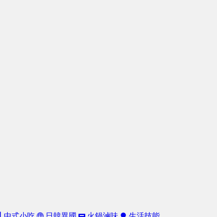
中式小吃
日韓異國
火鍋滷味
生活技能