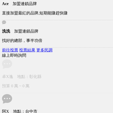
Ace
加盟連鎖品牌
直接加盟最紅的品牌,短期能賺趕快賺
洗洗
加盟連鎖品牌
找好的總部，事半功倍
前往投票
投票結果
更多民調
線上即時詢問
卓X逸 地點：彰化縣
預算 0 萬 ~ 0 萬
阿X 地點：台中市