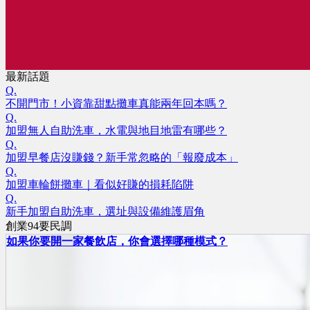
最新話題
Q.
不開門市！小資靠甜點攤車真能兩年回本嗎？
Q.
加盟無人自助洗車，水電與地目地雷有哪些？
Q.
加盟早餐店沒賺錢？新手常忽略的「報廢成本」
Q.
加盟車輪餅攤車｜看似好賺的損耗陷阱
Q.
新手加盟自助洗車，選址與設備維護眉角
創業94要民調
如果你要開一家餐飲店，你會選擇哪種模式？