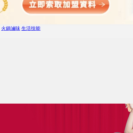
火鍋滷味
生活技能