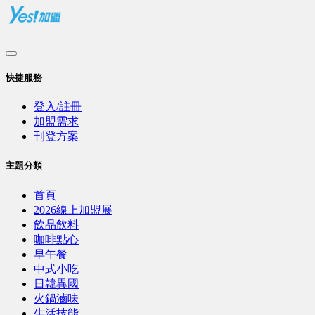
快捷服務
登入/註冊
加盟需求
刊登方案
主題分類
首頁
2026線上加盟展
飲品飲料
咖啡點心
早午餐
中式小吃
日韓異國
火鍋滷味
生活技能