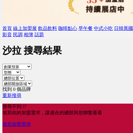
首頁
線上加盟展
飲品飲料
咖啡點心
早午餐
中式小吃
日韓異國
影音
民調
相簿
話題
沙拉 搜尋結果
找到 0 個品牌
重新搜尋
搜尋不到 !?
填寫你的加盟需求，讓適合的總部與您聯繫看看
填寫加盟需求