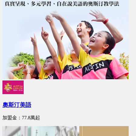
奧斯汀美語
加盟金：77.8萬起