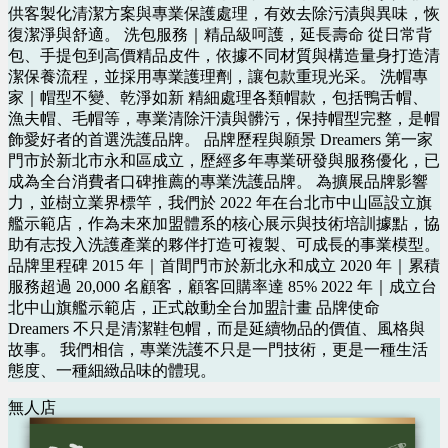
供客製化清潔方案與專業保護處理，有效去除污漬與異味，恢
復潔淨與舒適。 洗包服務｜精品級呵護，延長壽命 從日常背
包、手提包到高價精品皮件，依據不同材質與構造量身打造清
潔保養流程，並採用專業護理劑，讓包款重現光采。 洗帽專
家｜帽型不變、乾淨如新 精細處理各類帽款，包括鴨舌帽、
漁夫帽、毛帽等，專業清除汗漬與髒污，保持帽型完整，是帽
飾愛好者的首選洗護品牌。 品牌歷程與願景 Dreamers 第一家
門市於新北市永和區成立，歷經多年專業研發與服務優化，已
成為全台消費者口碑推薦的專業洗護品牌。 為擴展品牌影響
力，並樹立業界標竿，我們於 2022 年在台北市中山區設立旗
艦示範店，作為未來加盟體系的核心展示與技術培訓據點，協
助有志投入洗護產業的夥伴打造可複製、可成長的事業模型。
品牌里程碑 2015 年｜首間門市於新北永和成立 2020 年｜累積
服務超過 20,000 名顧客，顧客回購率達 85% 2022 年｜成立台
北中山旗艦示範店，正式啟動全台加盟計畫 品牌使命
Dreamers 不只是清潔鞋包帽，而是延續物品的價值、風格與
故事。 我們相信，專業洗護不只是一門技術，更是一種生活
態度、一種細緻品味的體現。
無人店