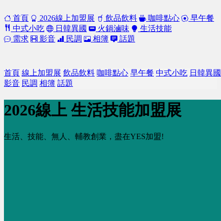
首頁
2026線上加盟展
飲品飲料
咖啡點心
早午餐
中式小吃
日韓異國
火鍋滷味
生活技能
需求
影音
民調
相簿
話題
首頁
線上加盟展
飲品飲料
咖啡點心
早午餐
中式小吃
日韓異國
影音
民調
相簿
話題
2026線上 生活技能加盟展
生活、技能、無人、輔教創業，盡在YES加盟!