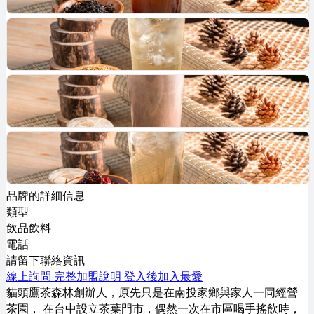
品牌的詳細信息
類型
飲品飲料
電話
請留下聯絡資訊
線上詢問
完整加盟說明
登入後加入最愛
貓頭鷹茶森林創辦人，原先只是在南投家鄉與家人一同經營
茶園， 在台中設立茶葉門市，偶然一次在市區喝手搖飲時，