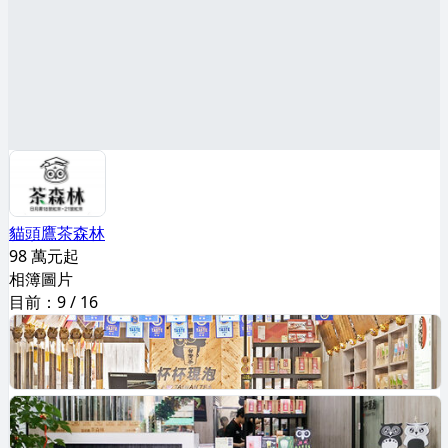
貓頭鷹茶森林
98 萬元起
相簿圖片
目前：
9
/
16