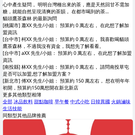
心中產生疑問， 明明台灣種出來的茶，應是天然回甘不需加
糖，就能自然呈現清爽的茶韻， 在都市喝到的茶...
貓頭鷹茶森林 的最新詢問
[桃園市] 蕭XX 先生/小姐： 預算約 0 萬左右， 在此想了解加
盟資訊
[台中市] 柯XX 先生/小姐： 預算約 0 萬左右， 我喜歡喝貓頭
鷹茶森林，不過我沒有資金，我想先了解看看。
[台中市] aXX 先生/小姐： 預算約 0 萬左右， 在此想了解加盟
資訊
[南投縣] 林XX 先生/小姐： 預算約 0 萬左右， 請問南投草屯
是否可以加盟,想了解加盟方案？
[新北市] 傅XX 先生/小姐： 預算約 150 萬左右， 想在明年年
初開，預算約150萬想開在新北新店
更多其他類型相簿
全部
冰品飲料
甜點咖啡
早午餐
中式小吃
日韓異國
火鍋滷味
生活技能
同類型其他品牌推薦