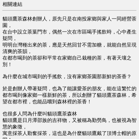
相關連結
貓頭鷹茶森林創辦人，原先只是在南投家鄉與家人一同經營茶
園，
在台中設立茶葉門市，偶然一次在市區喝手搖飲時，心中產生
疑問，
明明台灣種出來的茶，應是天然回甘不需加糖，就能自然呈現
清爽的茶韻，
在都市喝到的茶卻和平常在家鄉自己栽種的茶，有著天壤之
別！
為什麼在城市喝到的手搖飲，沒有家鄉茶園那新鮮的茶香？
於是創辦人帶著疑問，也為了能讓愛茶的朋友，能在這繁忙的
都市喝到像家鄉一樣新鮮的茶，所以創辦了貓頭鷹茶森林，希
望在都市裡，也能品嚐到森林裡的茶香！
也很多人問為什麼叫貓頭鷹茶森林
貓頭鷹是日月潭邵族的吉祥物，又被稱為勤勞鳥，也被視為智
慧的象徵，
寓意採茶人勤奮採茶，這也是為什麼貓頭鷹戴了頂博士帽的原