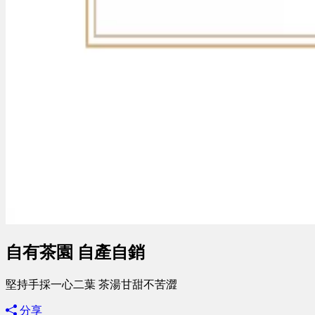
自有茶園 自產自銷
堅持手採一心二葉 茶湯甘甜不苦澀
分享