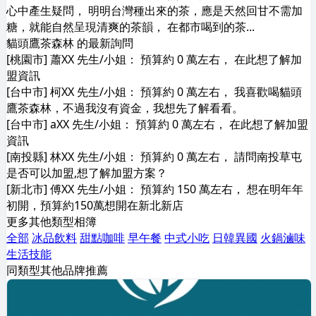
心中產生疑問， 明明台灣種出來的茶，應是天然回甘不需加
糖，就能自然呈現清爽的茶韻， 在都市喝到的茶...
貓頭鷹茶森林 的最新詢問
[桃園市] 蕭XX 先生/小姐： 預算約 0 萬左右， 在此想了解加
盟資訊
[台中市] 柯XX 先生/小姐： 預算約 0 萬左右， 我喜歡喝貓頭
鷹茶森林，不過我沒有資金，我想先了解看看。
[台中市] aXX 先生/小姐： 預算約 0 萬左右， 在此想了解加盟
資訊
[南投縣] 林XX 先生/小姐： 預算約 0 萬左右， 請問南投草屯
是否可以加盟,想了解加盟方案？
[新北市] 傅XX 先生/小姐： 預算約 150 萬左右， 想在明年年
初開，預算約150萬想開在新北新店
更多其他類型相簿
全部
冰品飲料
甜點咖啡
早午餐
中式小吃
日韓異國
火鍋滷味
生活技能
同類型其他品牌推薦