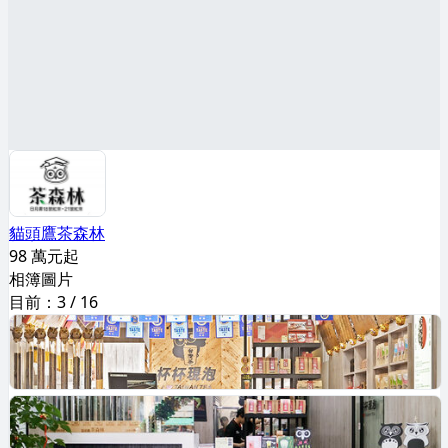
貓頭鷹茶森林
98 萬元起
相簿圖片
目前：
3
/
16