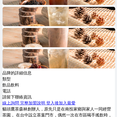
品牌的詳細信息
類型
飲品飲料
電話
請留下聯絡資訊
線上詢問
完整加盟說明
登入後加入最愛
貓頭鷹茶森林創辦人，原先只是在南投家鄉與家人一同經營
茶園， 在台中設立茶葉門市，偶然一次在市區喝手搖飲時，