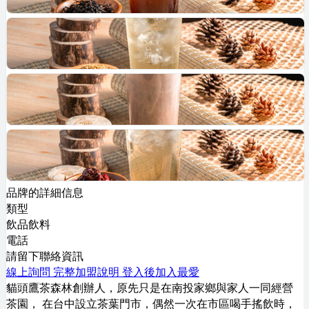
品牌的詳細信息
類型
飲品飲料
電話
請留下聯絡資訊
線上詢問
完整加盟說明
登入後加入最愛
貓頭鷹茶森林創辦人，原先只是在南投家鄉與家人一同經營
茶園， 在台中設立茶葉門市，偶然一次在市區喝手搖飲時，