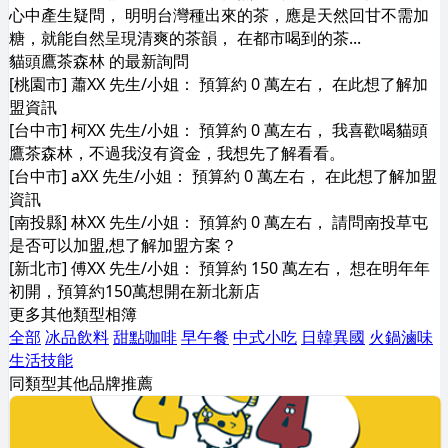
心中產生疑問， 明明台灣種出來的茶，應是天然回甘不需加
糖，就能自然呈現清爽的茶韻， 在都市喝到的茶...
貓頭鷹茶森林 的最新詢問
[桃園市] 蕭XX 先生/小姐： 預算約 0 萬左右， 在此想了解加
盟資訊
[台中市] 柯XX 先生/小姐： 預算約 0 萬左右， 我喜歡喝貓頭
鷹茶森林，不過我沒有資金，我想先了解看看。
[台中市] aXX 先生/小姐： 預算約 0 萬左右， 在此想了解加盟
資訊
[南投縣] 林XX 先生/小姐： 預算約 0 萬左右， 請問南投草屯
是否可以加盟,想了解加盟方案？
[新北市] 傅XX 先生/小姐： 預算約 150 萬左右， 想在明年年
初開，預算約150萬想開在新北新店
更多其他類型相簿
全部
冰品飲料
甜點咖啡
早午餐
中式小吃
日韓異國
火鍋滷味
生活技能
同類型其他品牌推薦