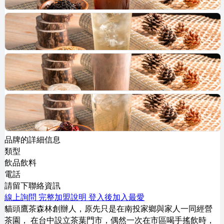
品牌的詳細信息
類型
飲品飲料
電話
請留下聯絡資訊
線上詢問
完整加盟說明
登入後加入最愛
貓頭鷹茶森林創辦人，原先只是在南投家鄉與家人一同經營
茶園， 在台中設立茶葉門市，偶然一次在市區喝手搖飲時，