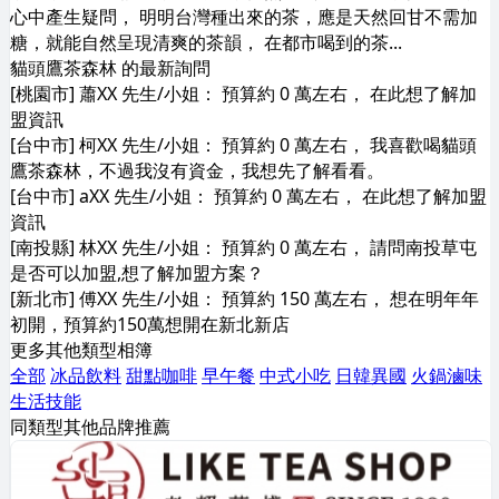
心中產生疑問， 明明台灣種出來的茶，應是天然回甘不需加
糖，就能自然呈現清爽的茶韻， 在都市喝到的茶...
貓頭鷹茶森林 的最新詢問
[桃園市] 蕭XX 先生/小姐： 預算約 0 萬左右， 在此想了解加
盟資訊
[台中市] 柯XX 先生/小姐： 預算約 0 萬左右， 我喜歡喝貓頭
鷹茶森林，不過我沒有資金，我想先了解看看。
[台中市] aXX 先生/小姐： 預算約 0 萬左右， 在此想了解加盟
資訊
[南投縣] 林XX 先生/小姐： 預算約 0 萬左右， 請問南投草屯
是否可以加盟,想了解加盟方案？
[新北市] 傅XX 先生/小姐： 預算約 150 萬左右， 想在明年年
初開，預算約150萬想開在新北新店
更多其他類型相簿
全部
冰品飲料
甜點咖啡
早午餐
中式小吃
日韓異國
火鍋滷味
生活技能
同類型其他品牌推薦