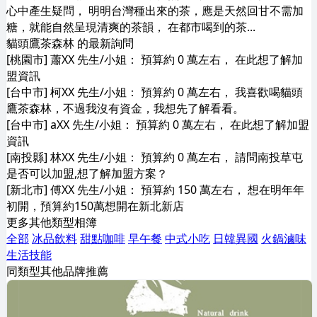
心中產生疑問， 明明台灣種出來的茶，應是天然回甘不需加
糖，就能自然呈現清爽的茶韻， 在都市喝到的茶...
貓頭鷹茶森林 的最新詢問
[桃園市] 蕭XX 先生/小姐： 預算約 0 萬左右， 在此想了解加
盟資訊
[台中市] 柯XX 先生/小姐： 預算約 0 萬左右， 我喜歡喝貓頭
鷹茶森林，不過我沒有資金，我想先了解看看。
[台中市] aXX 先生/小姐： 預算約 0 萬左右， 在此想了解加盟
資訊
[南投縣] 林XX 先生/小姐： 預算約 0 萬左右， 請問南投草屯
是否可以加盟,想了解加盟方案？
[新北市] 傅XX 先生/小姐： 預算約 150 萬左右， 想在明年年
初開，預算約150萬想開在新北新店
更多其他類型相簿
全部
冰品飲料
甜點咖啡
早午餐
中式小吃
日韓異國
火鍋滷味
生活技能
同類型其他品牌推薦