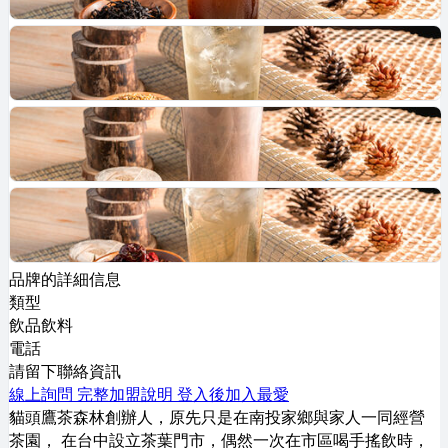
品牌的詳細信息
類型
飲品飲料
電話
請留下聯絡資訊
線上詢問
完整加盟說明
登入後加入最愛
貓頭鷹茶森林創辦人，原先只是在南投家鄉與家人一同經營
茶園， 在台中設立茶葉門市，偶然一次在市區喝手搖飲時，