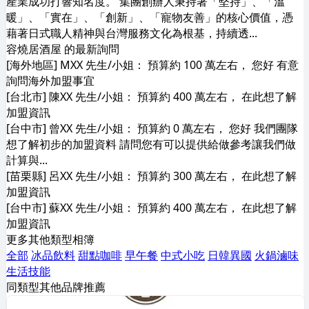
產業成功打響知名度。 集團創辦人秉持著「堅持」、「溫
暖」、「實在」、「創新」、「寵物友善」的核心價值，憑
藉著日式職人精神與台灣服務文化為根基，持續透...
容燒居酒屋 的最新詢問
[海外地區] MXX 先生/小姐： 預算約 100 萬左右， 您好 有意
詢問海外加盟事宜
[台北市] 陳XX 先生/小姐： 預算約 400 萬左右， 在此想了解
加盟資訊
[台中市] 曾XX 先生/小姐： 預算約 0 萬左右， 您好 我們團隊
想了解初步的加盟資料 請問您有可以提供給做參考讓我們做
計算與...
[苗栗縣] 呂XX 先生/小姐： 預算約 300 萬左右， 在此想了解
加盟資訊
[台中市] 蘇XX 先生/小姐： 預算約 400 萬左右， 在此想了解
加盟資訊
更多其他類型相簿
全部
冰品飲料
甜點咖啡
早午餐
中式小吃
日韓異國
火鍋滷味
生活技能
同類型其他品牌推薦