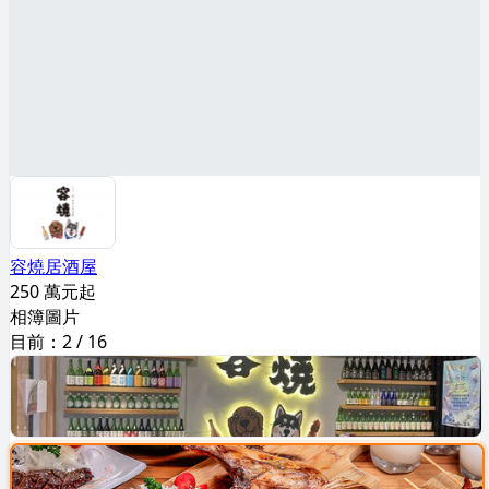
容燒居酒屋
250 萬元起
相簿圖片
目前：
2
/
16