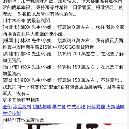
的精神，用一碗美味丼飯，讓每個⼈、每天都能擁有這樣⽇
常的簡單幸福。 秉持著品牌精神「日常饗宴、極致滿足」的
理念， 對餐飲以及管理有熱忱的你...
川牛木石亭 的最新詢問
[台北市] 陳XX 先生/小姐： 預算約 0 萬左右， 您好 我是全家
商場負責北科大餐廳的陳小姐， ...
[桃園市] 林XX 先生/小姐： 預算約 0 萬左右， 我有優質店面
推薦中壢區新生路215號 中壢SOGO百貨附近
[高雄市] 鄭XX 先生/小姐： 預算約 200 萬左右， 在此想了解
加盟資訊
[台中市] 蔡XX 先生/小姐： 預算約 150 萬左右， 在此想了解
加盟資訊
[高雄市] 劉XX 先生/小姐： 預算約 150 萬左右， 不好意思，
我想詢問一下有關於加盟金2百有包含店面裝潢嗎，因為職是
軍人，沒有...
更多其他類型相簿
全部
冰品飲料
甜點咖啡
早午餐
中式小吃
日韓異國
火鍋滷味
生活技能
同類型其他品牌推薦