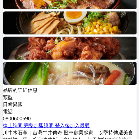
品牌的詳細信息
類型
日韓異國
電話
0800600690
線上詢問
完整加盟說明
登入後加入最愛
川牛木石亭｜台灣牛丼傳奇 攤⾞創業起家，以堅持傳遞美食