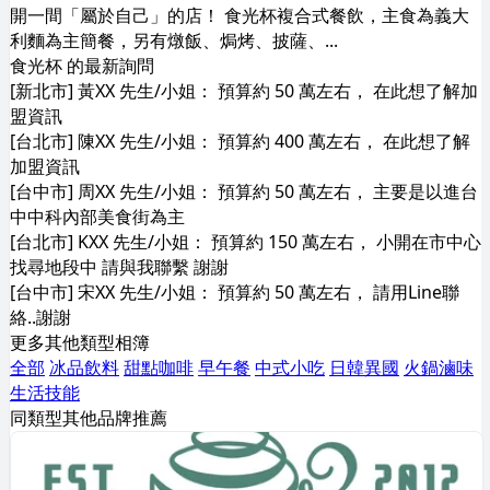
開一間「屬於自己」的店！ 食光杯複合式餐飲，主食為義大
利麵為主簡餐，另有燉飯、焗烤、披薩、...
食光杯 的最新詢問
[新北市] 黃XX 先生/小姐： 預算約 50 萬左右， 在此想了解加
盟資訊
[台北市] 陳XX 先生/小姐： 預算約 400 萬左右， 在此想了解
加盟資訊
[台中市] 周XX 先生/小姐： 預算約 50 萬左右， 主要是以進台
中中科內部美食街為主
[台北市] KXX 先生/小姐： 預算約 150 萬左右， 小開在市中心
找尋地段中 請與我聯繫 謝謝
[台中市] 宋XX 先生/小姐： 預算約 50 萬左右， 請用Line聯
絡..謝謝
更多其他類型相簿
全部
冰品飲料
甜點咖啡
早午餐
中式小吃
日韓異國
火鍋滷味
生活技能
同類型其他品牌推薦