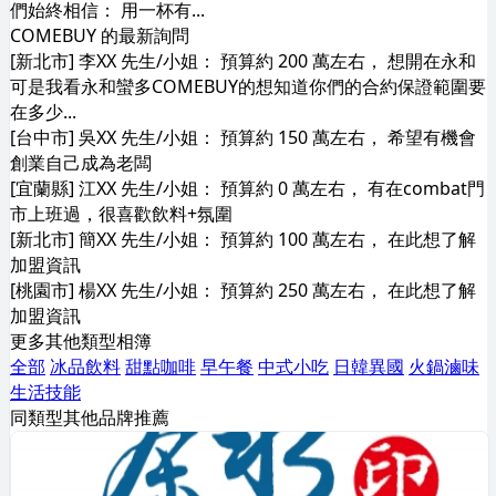
們始終相信： 用一杯有...
COMEBUY 的最新詢問
[新北市] 李XX 先生/小姐： 預算約 200 萬左右， 想開在永和
可是我看永和蠻多COMEBUY的想知道你們的合約保證範圍要
在多少...
[台中市] 吳XX 先生/小姐： 預算約 150 萬左右， 希望有機會
創業自己成為老闆
[宜蘭縣] 江XX 先生/小姐： 預算約 0 萬左右， 有在combat門
市上班過，很喜歡飲料+氛圍
[新北市] 簡XX 先生/小姐： 預算約 100 萬左右， 在此想了解
加盟資訊
[桃園市] 楊XX 先生/小姐： 預算約 250 萬左右， 在此想了解
加盟資訊
更多其他類型相簿
全部
冰品飲料
甜點咖啡
早午餐
中式小吃
日韓異國
火鍋滷味
生活技能
同類型其他品牌推薦