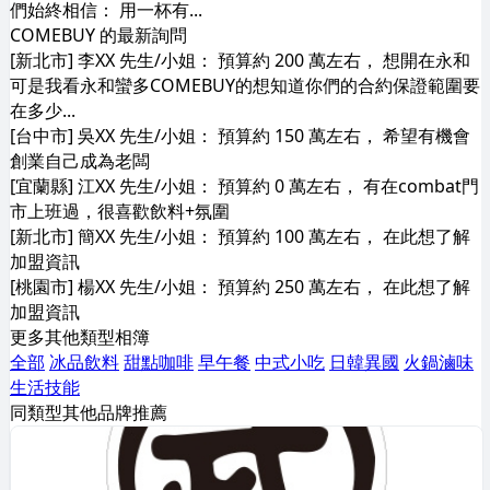
們始終相信： 用一杯有...
COMEBUY 的最新詢問
[新北市] 李XX 先生/小姐： 預算約 200 萬左右， 想開在永和
可是我看永和蠻多COMEBUY的想知道你們的合約保證範圍要
在多少...
[台中市] 吳XX 先生/小姐： 預算約 150 萬左右， 希望有機會
創業自己成為老闆
[宜蘭縣] 江XX 先生/小姐： 預算約 0 萬左右， 有在combat門
市上班過，很喜歡飲料+氛圍
[新北市] 簡XX 先生/小姐： 預算約 100 萬左右， 在此想了解
加盟資訊
[桃園市] 楊XX 先生/小姐： 預算約 250 萬左右， 在此想了解
加盟資訊
更多其他類型相簿
全部
冰品飲料
甜點咖啡
早午餐
中式小吃
日韓異國
火鍋滷味
生活技能
同類型其他品牌推薦