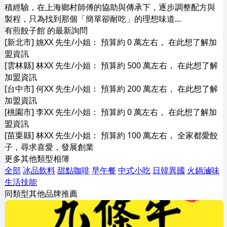
積經驗，在上海鄉村師傅的協助與傳承下，逐步調整配方與
製程，只為找到那個「簡單卻耐吃」的理想味道...
有煎餃子館 的最新詢問
[新北市] 姚XX 先生/小姐： 預算約 0 萬左右， 在此想了解加
盟資訊
[雲林縣] 林XX 先生/小姐： 預算約 500 萬左右， 在此想了解
加盟資訊
[台中市] 何XX 先生/小姐： 預算約 200 萬左右， 在此想了解
加盟資訊
[桃園市] 李XX 先生/小姐： 預算約 0 萬左右， 在此想了解加
盟資訊
[苗栗縣] 林XX 先生/小姐： 預算約 100 萬左右， 全家都愛餃
子，尋求喜愛，發展創業
更多其他類型相簿
全部
冰品飲料
甜點咖啡
早午餐
中式小吃
日韓異國
火鍋滷味
生活技能
同類型其他品牌推薦