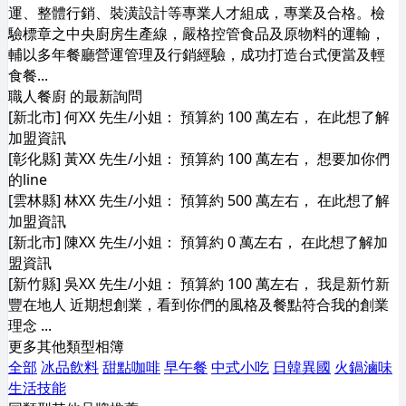
運、整體行銷、裝潢設計等專業人才組成，專業及合格。檢
驗標章之中央廚房生產線，嚴格控管食品及原物料的運輸，
輔以多年餐廳營運管理及行銷經驗，成功打造台式便當及輕
食餐...
職人餐廚 的最新詢問
[新北市] 何XX 先生/小姐： 預算約 100 萬左右， 在此想了解
加盟資訊
[彰化縣] 黃XX 先生/小姐： 預算約 100 萬左右， 想要加你們
的line
[雲林縣] 林XX 先生/小姐： 預算約 500 萬左右， 在此想了解
加盟資訊
[新北市] 陳XX 先生/小姐： 預算約 0 萬左右， 在此想了解加
盟資訊
[新竹縣] 吳XX 先生/小姐： 預算約 100 萬左右， 我是新竹新
豐在地人 近期想創業，看到你們的風格及餐點符合我的創業
理念 ...
更多其他類型相簿
全部
冰品飲料
甜點咖啡
早午餐
中式小吃
日韓異國
火鍋滷味
生活技能