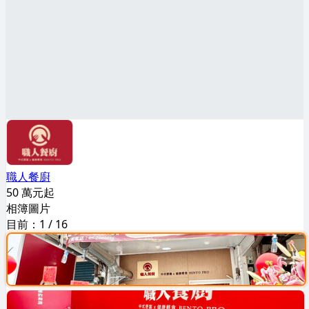
職人餐廚
50 萬元起
相簿圖片
目前：
1
/
16