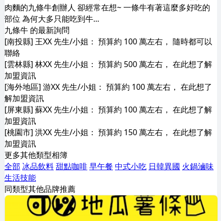
肉麵的九條牛創辦人 卻經常在想~ 一條牛有著這麼多好吃的
部位 為何大多只能吃到牛...
九條牛 的最新詢問
[南投縣] 王XX 先生/小姐： 預算約 100 萬左右， 隨時都可以
聯絡
[雲林縣] 林XX 先生/小姐： 預算約 500 萬左右， 在此想了解
加盟資訊
[海外地區] 游XX 先生/小姐： 預算約 100 萬左右， 在此想了
解加盟資訊
[屏東縣] 蘇XX 先生/小姐： 預算約 100 萬左右， 在此想了解
加盟資訊
[桃園市] 洪XX 先生/小姐： 預算約 150 萬左右， 在此想了解
加盟資訊
更多其他類型相簿
全部
冰品飲料
甜點咖啡
早午餐
中式小吃
日韓異國
火鍋滷味
生活技能
同類型其他品牌推薦