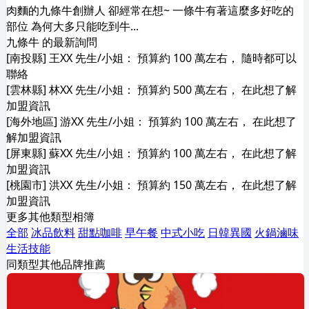
肉麵的九條牛創辦人 卻經常在想~ 一條牛有著這麼多好吃的
部位 為何大多只能吃到牛...
九條牛 的最新詢問
[南投縣] 王XX 先生/小姐： 預算約 100 萬左右， 隨時都可以
聯絡
[雲林縣] 林XX 先生/小姐： 預算約 500 萬左右， 在此想了解
加盟資訊
[海外地區] 游XX 先生/小姐： 預算約 100 萬左右， 在此想了
解加盟資訊
[屏東縣] 蘇XX 先生/小姐： 預算約 100 萬左右， 在此想了解
加盟資訊
[桃園市] 洪XX 先生/小姐： 預算約 150 萬左右， 在此想了解
加盟資訊
更多其他類型相簿
全部
冰品飲料
甜點咖啡
早午餐
中式小吃
日韓異國
火鍋滷味
生活技能
同類型其他品牌推薦