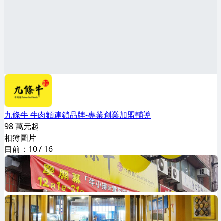
九條牛 牛肉麵連鎖品牌-專業創業加盟輔導
98 萬元起
相簿圖片
目前：
10
/
16