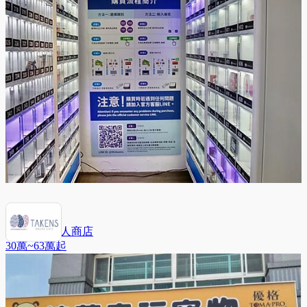
彩蛋情趣無人商店
30萬~63萬
起