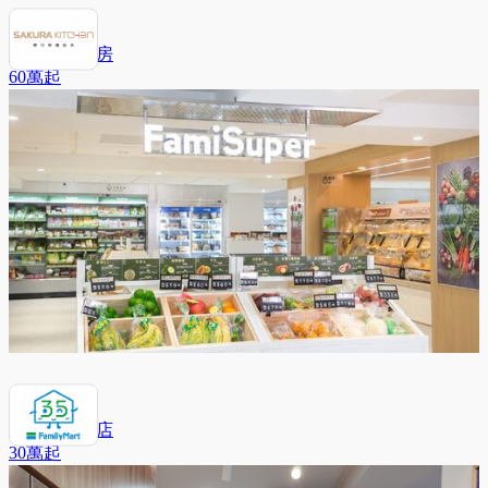
櫻花整體廚房
60萬
起
全家便利商店
30萬
起