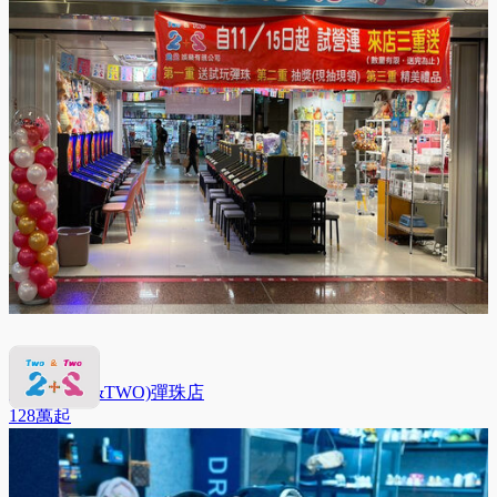
兔兔(TWO&TWO)彈珠店
128萬
起