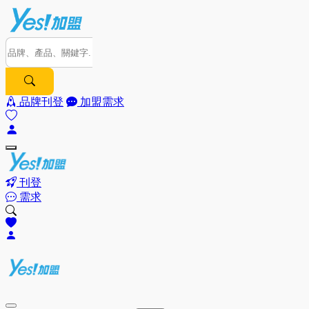
品牌刊登
加盟需求
刊登
需求