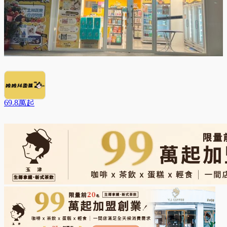
娘娘抖團購
69.8萬
起