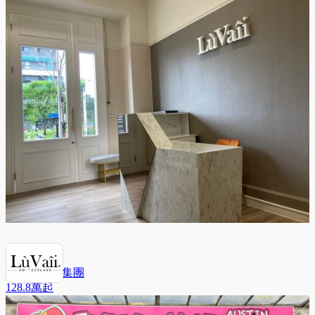
露琺意醫美集團
128.8萬
起