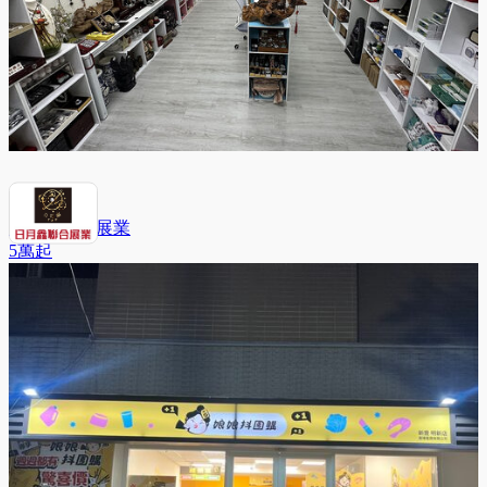
日月鑫聯合展業
5萬
起