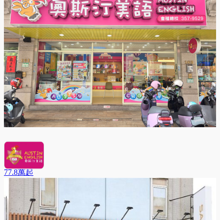
奧斯汀美語
77.8萬
起