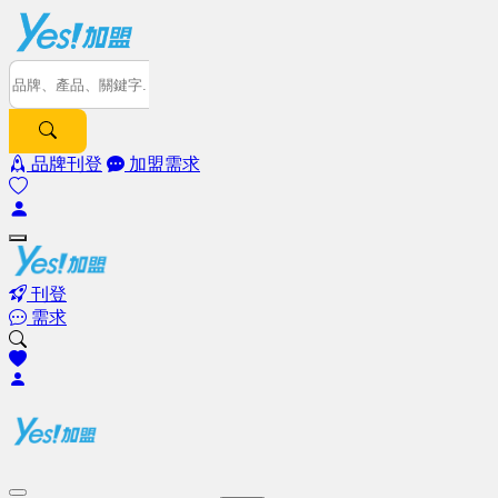
品牌刊登
加盟需求
刊登
需求