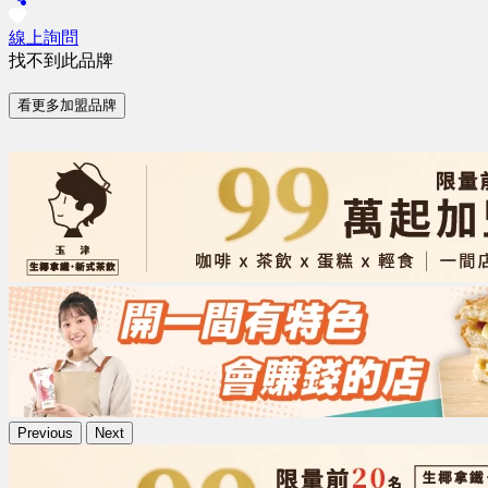
線上詢問
找不到此品牌
看更多加盟品牌
Previous
Next