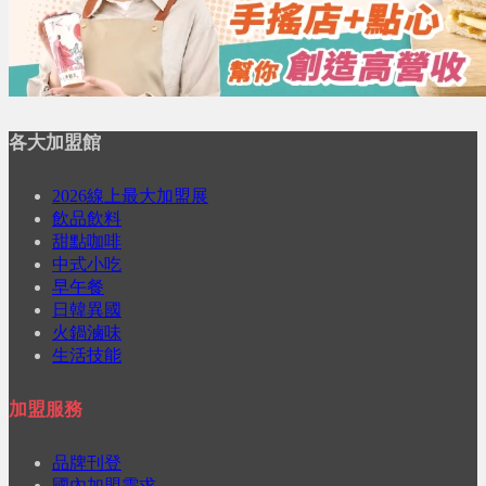
各大加盟館
2026線上最大加盟展
飲品飲料
甜點咖啡
中式小吃
早午餐
日韓異國
火鍋滷味
生活技能
加盟服務
品牌刊登
國內加盟需求