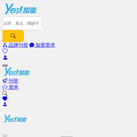
品牌刊登
加盟需求
刊登
需求