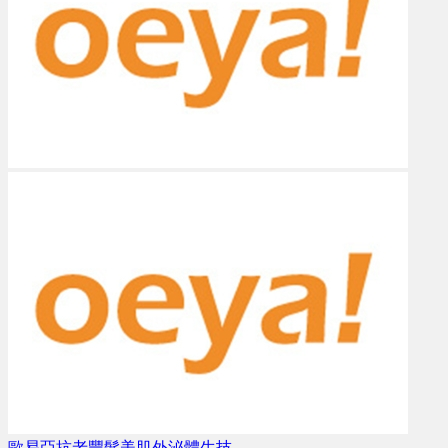
歐易亞抗老豐髮美肌外泌體生技