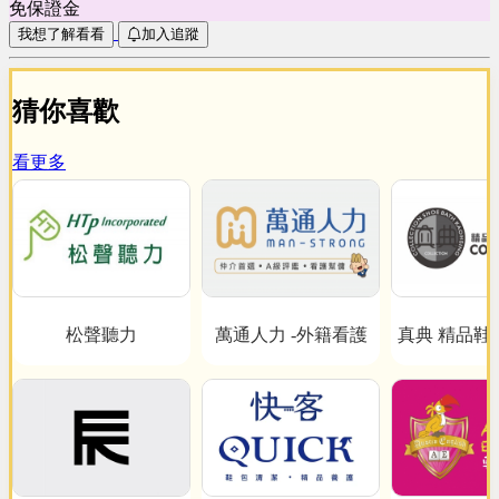
免保證金
我想了解看看
加入追蹤
猜你喜歡
看更多
松聲聽力
萬通人力 -外籍看護
真典 精品鞋
心