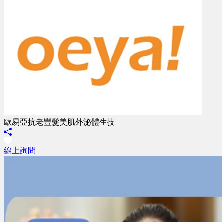
歐易亞抗老豐髮美肌外泌體生技
線上詢問