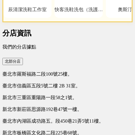
辰清潔洗鞋工作室
快客洗鞋洗包（洗護）
奧斯汀
洗鞋洗包精品養護一站
式新型態加盟創業
分店資訊
我們的分店據點
北部分店
臺北市羅斯福路二段100號25樓。
臺北市信義區五段5號二樓 2B 31室。
新北市三重區重陽路一段58之1號。
新北市新莊區思源路192巷47號一樓。
臺北市內湖區成功路五。段450巷21弄5號11樓。
新北市板橋區文化路二段225巷68號。