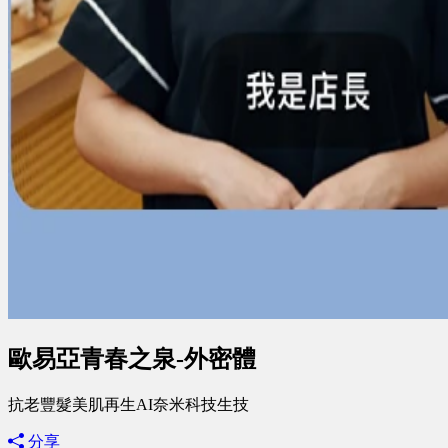
歐易亞青春之泉-外密體
抗老豐髮美肌再生AI奈米科技生技
分享