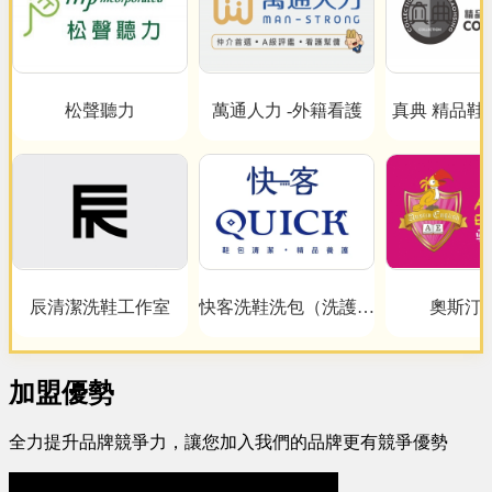
松聲聽力
萬通人力 -外籍看護
真典 精品鞋
心
辰清潔洗鞋工作室
快客洗鞋洗包（洗護）
奧斯汀
洗鞋洗包精品養護一站
式新型態加盟創業
加盟優勢
全力提升品牌競爭力，讓您加入我們的品牌更有競爭優勢