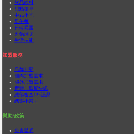
飲品飲料
甜點咖啡
中式小吃
早午餐
日韓異國
火鍋滷味
生活技能
加盟服務
品牌刊登
國內加盟需求
國外加盟需求
實體加盟展快訊
總部審查123認證
總部小幫手
幫助/政策
免責聲明