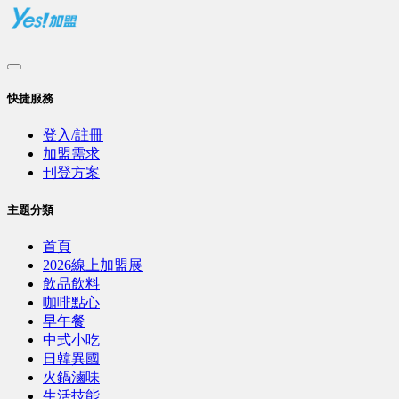
快捷服務
登入/註冊
加盟需求
刊登方案
主題分類
首頁
2026線上加盟展
飲品飲料
咖啡點心
早午餐
中式小吃
日韓異國
火鍋滷味
生活技能