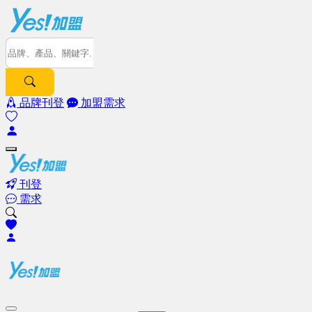
品牌刊登
加盟需求
刊登
需求