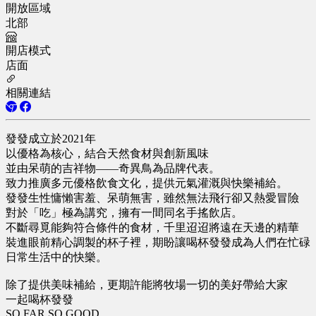
開放區域
北部
開店模式
店面
相關連結
發發成立於2021年
以優格為核心，結合天然食材與創新風味
並由呆萌的吉祥物——奇異鳥為品牌代表。
致力推廣多元優格飲食文化，提供元氣灌溉與快樂補給。
發發生性慵懶害羞、呆萌無害，雖然無法飛行卻又熱愛冒險
對於「吃」極為講究，擁有一間同名手搖飲店。
不斷尋覓能夠符合條件的食材，千里迢迢將遠在天邊的精華
裝進眼前精心調製的杯子裡，期盼讓喝杯發發成為人們在忙碌
日常生活中的快樂。
除了提供美味補給，更期許能將牧場一切的美好帶給大家
一起喝杯發發
SO FAR SO GOOD