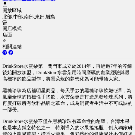
開放區域
北部,中部,南部,東部,離島
開店模式
店面
相關連結
DrinkStore水雲朵第一間門市成立於2014年，再經過7年的淬鍊
後始開放加盟，DrinkStore水雲朵用時間磨礪的創業經驗與最
高標準的飲品製作，將雲朵般的夢想化為可能帶給大家。
黑糖珍珠為店舖明星商品，每天手炒的黑糖珍珠軟嫩Q彈，為
風靡全球的指標性手搖飲，水雲朵更是打造黑糖珍珠系列，將
再度打破所有飲料品牌之革命，成為消費者生活中不可或缺的
一部份。
DrinkStore水雲朵不僅在黑糖珍珠有革命性的創舉，台灣水果
也是本店鋪之特色之一，特別導入的水果搖搖瓶，倒入獨家研
發的火龍果芭樂；橙香火龍果，色彩繽紛的健康果汁不僅好喝