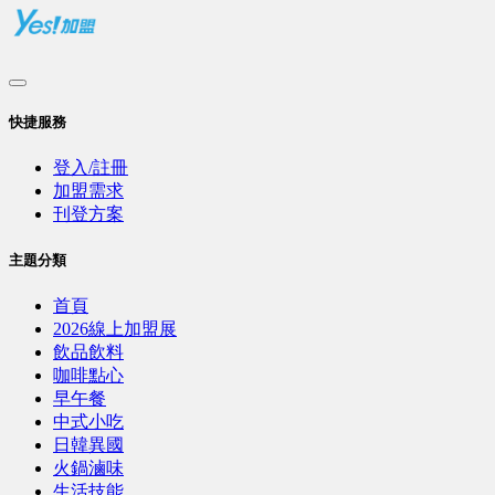
快捷服務
登入/註冊
加盟需求
刊登方案
主題分類
首頁
2026線上加盟展
飲品飲料
咖啡點心
早午餐
中式小吃
日韓異國
火鍋滷味
生活技能