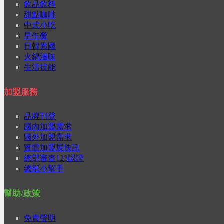
飲品飲料
甜點咖啡
中式小吃
早午餐
日韓異國
火鍋滷味
生活技能
加盟服務
品牌刊登
國內加盟需求
國外加盟需求
實體加盟展快訊
總部審查123認證
總部小幫手
幫助/政策
免責聲明