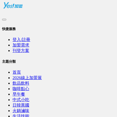
快捷服務
登入/註冊
加盟需求
刊登方案
主題分類
首頁
2026線上加盟展
飲品飲料
咖啡點心
早午餐
中式小吃
日韓異國
火鍋滷味
生活技能