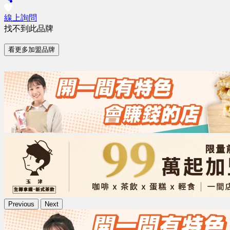
線上詢問
找不到此品牌
看更多加盟品牌
Previous
Next