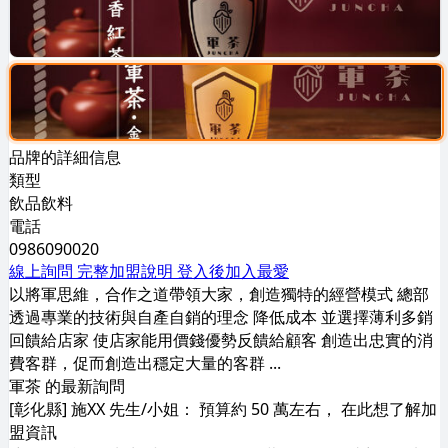
品牌的詳細信息
類型
飲品飲料
電話
0986090020
線上詢問
完整加盟說明
登入後加入最愛
以將軍思維，合作之道帶領大家，創造獨特的經營模式 總部
透過專業的技術與自產自銷的理念 降低成本 並選擇薄利多銷
回饋給店家 使店家能用價錢優勢反饋給顧客 創造出忠實的消
費客群，促而創造出穩定大量的客群 ...
軍茶 的最新詢問
[彰化縣] 施XX 先生/小姐： 預算約 50 萬左右， 在此想了解加
盟資訊