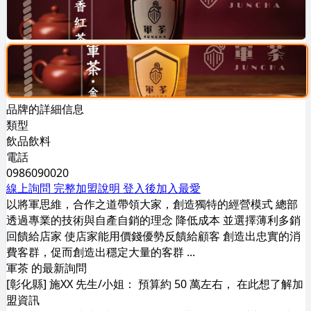
品牌的詳細信息
類型
飲品飲料
電話
0986090020
線上詢問
完整加盟說明
登入後加入最愛
以將軍思維，合作之道帶領大家，創造獨特的經營模式 總部
透過專業的技術與自產自銷的理念 降低成本 並選擇薄利多銷
回饋給店家 使店家能用價錢優勢反饋給顧客 創造出忠實的消
費客群，促而創造出穩定大量的客群 ...
軍茶 的最新詢問
[彰化縣] 施XX 先生/小姐： 預算約 50 萬左右， 在此想了解加
盟資訊