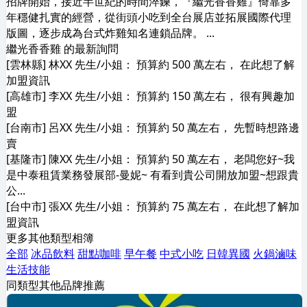
招牌開始，接近半世紀的時間淬鍊，『繼光香香雞』倚靠多
年穩健扎實的經營，從街頭小吃到全台展店並拓展國際代理
版圖，逐步成為台式炸雞知名連鎖品牌。 ...
繼光香香雞 的最新詢問
[雲林縣] 林XX 先生/小姐： 預算約 500 萬左右， 在此想了解
加盟資訊
[高雄市] 李XX 先生/小姐： 預算約 150 萬左右， 很有興趣加
盟
[台南市] 呂XX 先生/小姐： 預算約 50 萬左右， 先暫時想路邊
賣
[基隆市] 陳XX 先生/小姐： 預算約 50 萬左右， 老闆您好~我
是中泰租賃業務發展部-曼妮~ 有看到貴公司開放加盟~想跟貴
公...
[台中市] 張XX 先生/小姐： 預算約 75 萬左右， 在此想了解加
盟資訊
更多其他類型相簿
全部
冰品飲料
甜點咖啡
早午餐
中式小吃
日韓異國
火鍋滷味
生活技能
同類型其他品牌推薦