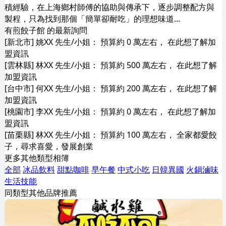
積經驗，在上海鄉村師傅的協助與傳承下，逐步調整配方與
製程，只為找到那個「簡單卻耐吃」的理想味道...
有煎餃子館 的最新詢問
[新北市] 姚XX 先生/小姐： 預算約 0 萬左右， 在此想了解加
盟資訊
[雲林縣] 林XX 先生/小姐： 預算約 500 萬左右， 在此想了解
加盟資訊
[台中市] 何XX 先生/小姐： 預算約 200 萬左右， 在此想了解
加盟資訊
[桃園市] 李XX 先生/小姐： 預算約 0 萬左右， 在此想了解加
盟資訊
[苗栗縣] 林XX 先生/小姐： 預算約 100 萬左右， 全家都愛餃
子，尋求喜愛，發展創業
更多其他類型相簿
全部
冰品飲料
甜點咖啡
早午餐
中式小吃
日韓異國
火鍋滷味
生活技能
同類型其他品牌推薦