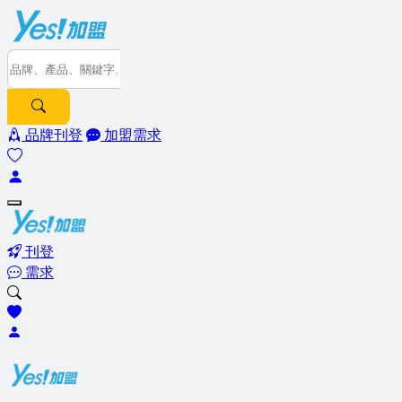
品牌刊登
加盟需求
刊登
需求