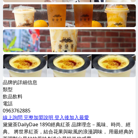
品牌的詳細信息
類型
飲品飲料
電話
0963762885
線上詢問
完整加盟說明
登入後加入最愛
黛黛茶DailyDae 1890經典紅茶 品牌理念－風味、時尚、經
典。 將世界紅茶，結合花果與歐風的浪漫調味， 用最經典的