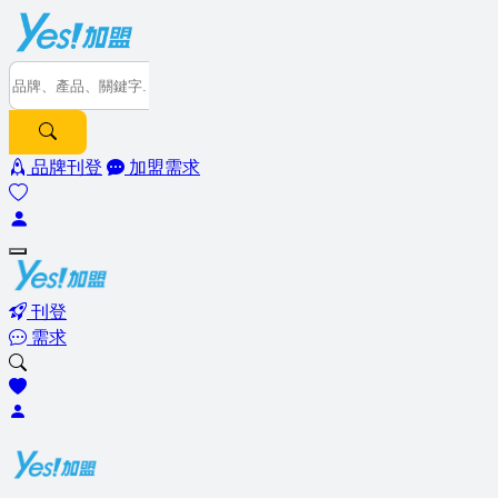
品牌刊登
加盟需求
刊登
需求