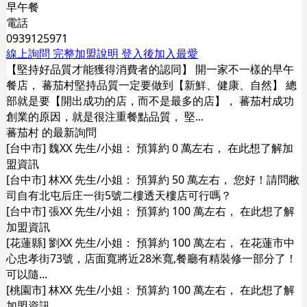
早午餐
電話
0939125971
線上詢問
完整加盟說明
登入後加入最愛
【堅持好品質才能獲得消費者的認同】 開一家不一樣的早午
餐店， 蕃茄村堅持品質一定要做到【新鮮、健康、自然】 總
部就是要【開出成功的店，而不是最多的店】， 蕃茄村成功
創業的原因，就是很注重餐點品質， 堅...
蕃茄村 的最新詢問
[台中市] 魏XX 先生/小姐： 預算約 0 萬左右， 在此想了解加
盟資訊
[台中市] 林XX 先生/小姐： 預算約 50 萬左右， 您好！請問敝
司自有北屯后庄一街5號二樓透天樓店可行嗎？
[台中市] 張XX 先生/小姐： 預算約 100 萬左右， 在此想了解
加盟資訊
[花蓮縣] 劉XX 先生/小姐： 預算約 100 萬左右， 在花蓮市中
心忠孝街73號，店面寬將近28米寬,餐廳有精裝修一部分了！
可以隨...
[桃園市] 林XX 先生/小姐： 預算約 100 萬左右， 在此想了解
加盟資訊