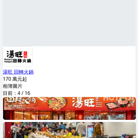
湯旺 回轉火鍋
170 萬元起
相簿圖片
目前：
4
/
16