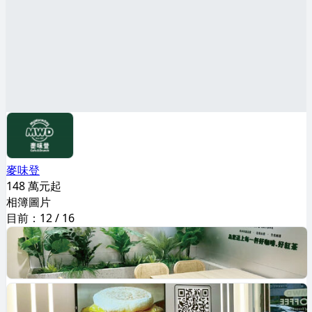
麥味登
148 萬元起
相簿圖片
目前：
12
/
16