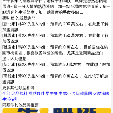
三十多年的溫暖與陪伴，老樣子的問候，就像是您熟悉的老
厝邊~ 多一分人情的熟悉連結，加一點台灣的在地情感，多一
點講究的生活態度，加一點溫度的手做餐點 ...
麥味登 的最新詢問
[新北市] 林XX 先生/小姐： 預算約 200 萬左右， 在此想了解
加盟資訊
[桃園市] 蔡XX 先生/小姐： 預算約 150 萬左右， 在此想了解
加盟資訊
[桃園市] 馬XX 先生/小姐： 預算約 0 萬左右， 目前居住在桃
園市桃園區，很喜歡麥味登的餐點，尤其是近期新品蛋白
堡，因此也想...
[新北市] 徐XX 先生/小姐： 預算約 50 萬左右， 在此想了解加
盟資訊
[高雄市] 黃XX 先生/小姐： 預算約 0 萬左右， 在此想了解加
盟資訊
更多其他類型相簿
全部
冰品飲料
甜點咖啡
早午餐
中式小吃
日韓異國
火鍋滷味
生活技能
同類型其他品牌推薦